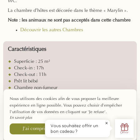
WC.
La chambre d’hôtes est décorée dans le thème « Marylin ».
Note : les animaux ne sont pas acceptés dans cette chambre
Découvrir les autres Chambres
Caractéristiques
Superficie : 25 m²
Check-in : 17h
Check-out : 11h
Prêt lit bébé
Chambre non-fumeur
Premier étage
Nous utilisons des cookies afin de vous proposer la meilleure
expérience en ligne possible. Vous pouvez choisir d’empêcher
Équipements
l’utilisation de vos données en cliquant sur 'Je refuse'.
En savoir plus
Un lit double
Je refuse
J’ai compris
Une banquette convertible
Une salle de bain